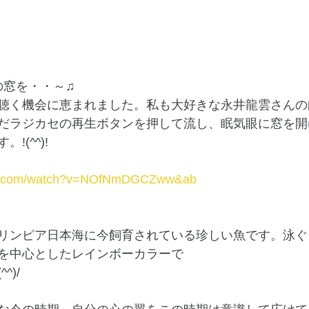
の窓を・・～♫　
聴く機会に恵まれました。私も大好きな永井龍雲さんの
だラジカセの再生ボタンを押して流し、眠気眼に窓を開
!(^^)!
ube.com/watch?v=NOfNmDGCZww&ab
リンピア日本海に今飼育されている珍しい魚です。泳ぐ
を中心としたレインボーカラーで
^)/