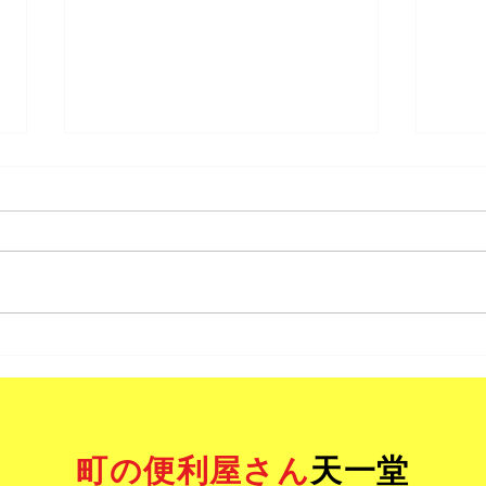
雨漏り修理
一般
町の便利屋さん
天一堂