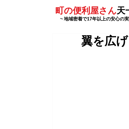
町の便利屋さん
天
~ 地域密着で17年以上の安心の実
翼を広げ