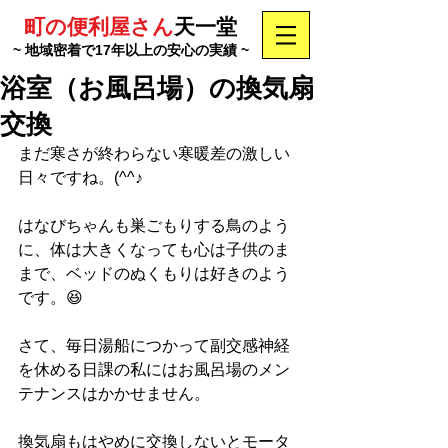
町の便利屋さん
天一堂
~ 地域密着で17年以上の安心の実績 ~
浴室（お風呂場）の換気扇
交換
まだ寒さが終わらない寒暖差の激しい
日々ですね。(^^♪
はなびちゃんも巣ごもりする鳥のよう
に、体は大きくなっても心は子供のま
まで、ベッドのぬくもりは好きのよう
です。😆
さて、毎日湯船につかって副交感神経
を休める日課の私にはお風呂場のメン
テナンスはかかせません。
換気扇もはやめに交換しないとモータ