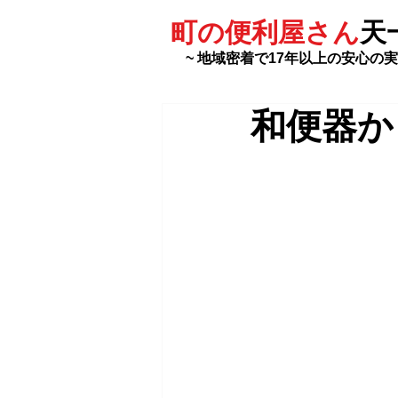
町の便利屋さん
天
~ 地域密着で17年以上の安心の実
和便器か