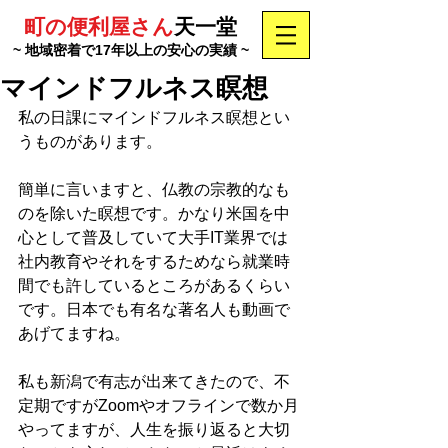
町の便利屋さん
天一堂
~ 地域密着で17年以上の安心の実績 ~
マインドフルネス瞑想
私の日課にマインドフルネス瞑想とい
うものがあります。
簡単に言いますと、仏教の宗教的なも
のを除いた瞑想です。かなり米国を中
心として普及していて大手IT業界では
社内教育やそれをするためなら就業時
間でも許しているところがあるくらい
です。日本でも有名な著名人も動画で
あげてますね。
私も新潟で有志が出来てきたので、不
定期ですがZoomやオフラインで数か月
やってますが、人生を振り返ると大切